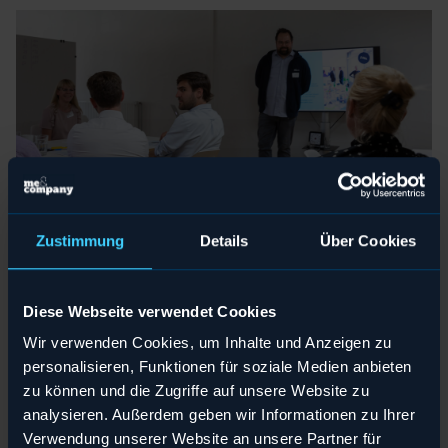
Teilen
Download
Teilen
Teilen
Teilen
Teilen
Teilen
Teilen
Teilen
Teilen
Teilen
Teilen
Teilen
Teilen
Teilen
Teilen
Teilen
Teilen
Teilen
Teilen
Teilen
Teilen
Teilen
Teilen
Zustimmung
Details
Über Cookies
Download
Download
Teilen
Teilen
Teilen
Teilen
Teilen
Teilen
Teilen
Teilen
Teilen
Teilen
Teilen
Teilen
Teilen
Teilen
Teilen
Download
Download
Download
Download
Download
Download
Download
Download
Download
Download
Download
Download
Download
Download
Download
Download
Download
Download
Download
Download
Download
Download
Download
Download
Download
Download
Download
Download
Download
Download
Download
Download
Download
Download
Download
Alex von Me & Company als Coach bei der Moderation eines
Diese Webseite verwendet Cookies
Workshops
Wir verwenden Cookies, um Inhalte und Anzeigen zu
personalisieren, Funktionen für soziale Medien anbieten
zu können und die Zugriffe auf unsere Website zu
Anders als eine Führungskraft in einem
analysieren. Außerdem geben wir Informationen zu Ihrer
tayloristischen System
agiert die Rolle nicht
Verwendung unserer Website an unsere Partner für