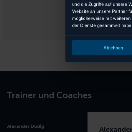
a
a
a
a
a
a
und die Zugriffe auf unsere 
Website an unsere Partner fü
möglicherweise mit weiteren
der Dienste gesammelt habe
Ablehnen
Trainer und Coaches
chhuisen
fer
l
n
Dodig
Alexander Dodig
Alexande