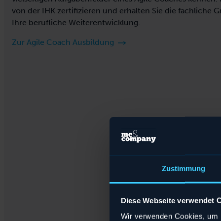
von der IHK zertifizieren und erhalten Sie die fachliche 
Ihre berufliche Weiterentwicklung.
Zur Agile Coach Ausbildung
Zustimmung
Diese Webseite verwendet 
B
B
B
B
B
B
Wir verwenden Cookies, um I