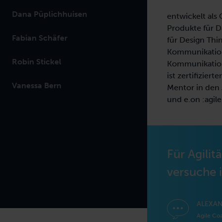
Dana Püplichhuisen
entwickelt als
Produkte für D
Fabian Schäfer
für Design Thi
Kommunikation
Robin Stickel
Kommunikations
ist zertifizie
Vanessa Bern
Mentor in den
und e.on :agile
Für Agili
versuche i
ALEXA
Agile Coa