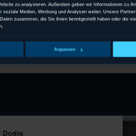
nzusehen.
nzusehen.
nzusehen.
nzusehen.
nzusehen.
nzusehen.
Website zu analysieren. Außerdem geben wir Informationen zu I
Zum Agile Leadership Training
r soziale Medien, Werbung und Analysen weiter. Unsere Partner
 Daten zusammen, die Sie ihnen bereitgestellt haben oder die s
n.
Anpassen
r Dodig