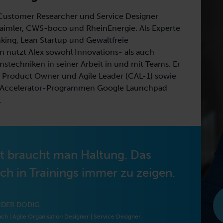
 Customer Researcher und Service Designer
aimler, CWS-boco und RheinEnergie. Als Experte
nking, Lean Startup und Gewaltfreie
 nutzt Alex sowohl Innovations- als auch
techniken in seiner Arbeit in und mit Teams. Er
rter Product Owner und Agile Leader (CAL-1) sowie
 Accelerator-Programmen Google Launchpad
.
tät braucht man Haltung. Das
ch in Trainings immer zu zeigen.
Zum Vorstellungsvideo
Zum Vorstellungsvideo
Zum Vorstellungsvideo
Zum Vorstellungsvideo
Zum Vorstellungsvideo
NDER DODIG
ch | Agile Organisation Designer | Service Designer