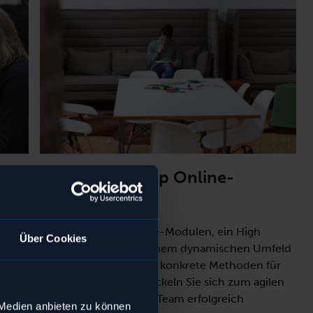
Agile Leadership Online-
Training
dulen
Lernen Sie in 12 Online-Modulen, ein High
Über Cookies
Performing Team in einem dynamischen Umfeld
ernen
zu führen. Erhalten Sie konkrete Methoden für
 Sie
Ihren Alltag und entwickeln Sie sich zum agilen
Leader – damit Sie Ihr Team erfolgreich
 Medien anbieten zu können