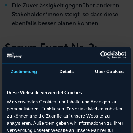
Die Zuverlässigkeit gegenüber anderen
Stakeholder*innen steigt, so dass diese
ebenfalls besser planen können.
Scrum Event Nr. 2:
Sprint Planning
Teilen
Teilen
Teilen
Zustimmung
Details
Über Cookies
Teilen
Download
Im
Sprint Planning
(auch
Sprint-Planung
Download
Download
oder einfach Planning) kommt das gesamte
Download
Diese Webseite verwendet Cookies
Scrum-Team
zusammen, um den
Wir verwenden Cookies, um Inhalte und Anzeigen zu
Arbeitsfokus für den laufenden Sprint
personalisieren, Funktionen für soziale Medien anbieten
festzulegen. Hierzu erarbeiten die
Teilen
Download
zu können und die Zugriffe auf unsere Website zu
Teammitglieder Antworten auf die folgenden
analysieren. Außerdem geben wir Informationen zu Ihrer
Fragen:
Verwendung unserer Website an unsere Partner für