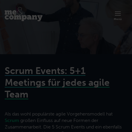
Menü
Scrum Events: 5+1
Meetings für jedes agile
Team
Übersicht zur Akademie
Als das wohl populärste agile Vorgehensmodell hat
Artikel
Über uns
Scrum
großen Einfluss auf neue Formen der
Lernen Sie die Trainings und Programme der Me & Company Akademie
Organisationsberatung
kennen.
Prinzipien, Methoden und Erfolgsgeschichten agiler Arbeit.
Lerne mehr über unsere agile Art der Zusammenarbeit.
Zusammenarbeit. Die 5 Scrum Events und
ein ebenfalls
Zusammenarbeit effektiver gestalten