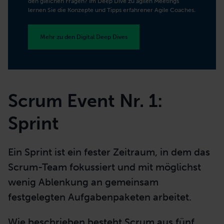
den gleichen Fragen? Im Deep Dive zu agilen Meetings
lernen Sie die Konzepte und Tipps erfahrener Agile Coaches.
Mehr zu den Digital Deep Dives
Scrum Event Nr. 1:
Sprint
Ein Sprint
ist ein fester
Zeitraum, in dem das
Scrum-Team
fokussiert und mit möglichst
wenig Ablenkung an gemeinsam
festgelegten Aufgabenpaketen arbeitet.
Wie beschrieben besteht Scrum aus fünf