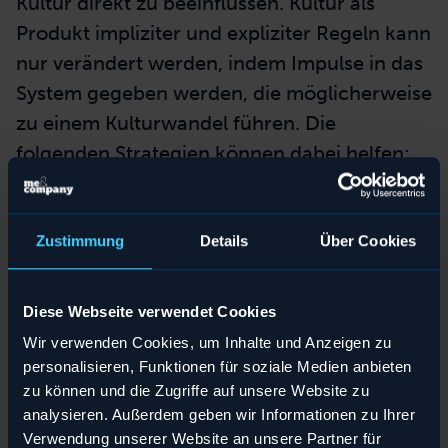
Kultur direkt zu beeinflussen. Kultur als
Produkt impliziter und expliziter Regeln kann
nur verändert werden, indem Impulse in das
System gegeben werden, die möglicherweise
zu einem Kulturwandel führen. Die
folgenden Strategien können dabei helfen:
Bilden Sie Hypothesen
:
Auf Grundlage
Teilen
Teilen
Teilen
Teilen
der Analysen bilden Sie Hypothesen
Zustimmung
Details
Über Cookies
Teilen
Teilen
Teilen
Teilen
darüber, welche Kultur-Interventionen
Download
Download
Download
Download
zur Änderung in die gewünschte
Download
Download
Download
Download
Diese Webseite verwendet Cookies
Richtung beitragen. Nach der
Wir verwenden Cookies, um Inhalte und Anzeigen zu
Umsetzung der Maßnahmen validieren
personalisieren, Funktionen für soziale Medien anbieten
Sie, ob Ihre Annahmen
zutreffend
waren
zu können und die Zugriffe auf unsere Website zu
und leiten neue Hypothesen ab.
analysieren. Außerdem geben wir Informationen zu Ihrer
Verwendung unserer Website an unsere Partner für