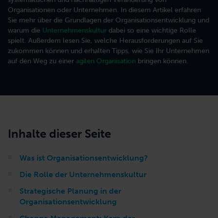
Organisationen oder Unternehmen. In diesem Artikel erfahren
Sie mehr über die Grundlagen der Organisationsentwicklung und
Trainings für Starter
Ressourcen
Karriere
warum die
Unternehmenskultur
dabei so eine wichtige Rolle
Produktberatung
Steigen Sie in neue Formen der Zusammenarbeit ein.
Kostenfreie Tools zur Integration in Ihren Arbeitsalltag.
Bring Deine Talente in unser selbst geführtes Team ein.
spielt. Außerdem lesen Sie, welche Herausforderungen auf Sie
Wirksamkeit von Teams und Produkten steigern
zukommen können und erhalten Tipps, wie Sie Ihr Unternehmen
auf den Weg zu einer
agilen Organisation
bringen können.
Trainings für Ihren Bedarf
Strategieberatung
Stellen Sie aus 30+ Agile Atoms ein Training für Ihren Bedarf zusammen.
Orientierung für die Zukunft finden
Ausbildungen & Programme
Digitalberatung
Lassen Sie sich in mehrmonatigen Ausbildungen für neue Rolle ausbilden.
Inhalte dieser Seite
Automatisieren und asynchron arbeiten
Was ist Organisationsentwicklung?
Die Rolle der Unternehmenskultur
Strategische Planung in der
Organisationsentwicklung