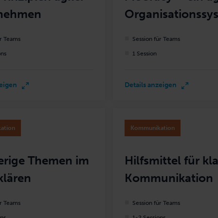
nehmen
Organisationssy
ür Teams
Session für Teams
ons
1 Session
zeigen
Details anzeigen
ation
Kommunikation
erige Themen im
Hilfsmittel für kl
klären
Kommunikation
ür Teams
Session für Teams
ons
1-2 Sessions