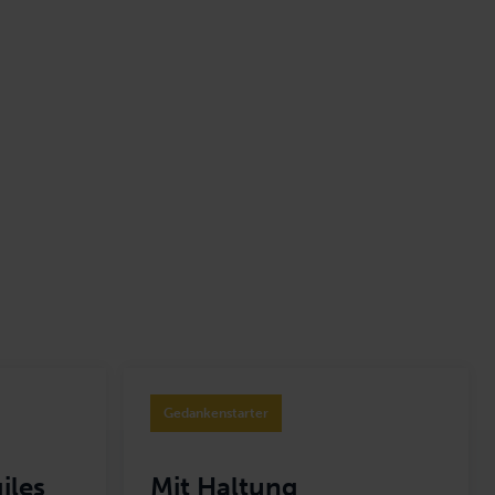
ktmanagement
Selbstführung
Gedankenstarter
iles
Mit Haltung