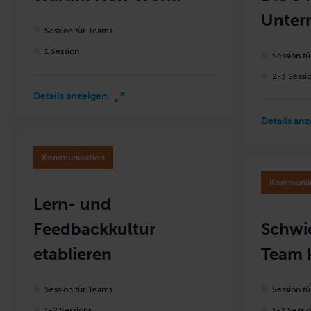
Session für Teams
Unter
Session für Teams
1 Session
Session f
2-3 Sessi
Details anzeigen
Details an
Kommunikation
Kommunik
Lern- und
Feedbackkultur
Schwi
etablieren
Team 
Session für Teams
Session f
1-2 Sessions
1-2 Sessi