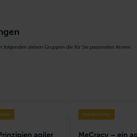
ungen
 den folgenden sieben Gruppen die für Sie passenden Atome.
Operative Aufgaben
Organisation
Perspektivwechsel
Produ
tarter
Gedankenstarter
Dauer
1 Session
2 Sessions
3 Sessions
Prinzipien agiler
MeCracy – ein ag