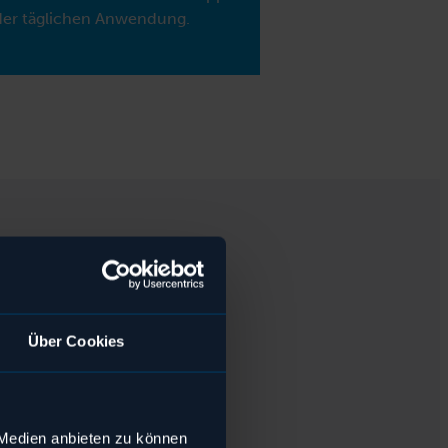
der täglichen Anwendung.
s
 des
ns daher am
Über Cookies
 Medien anbieten zu können