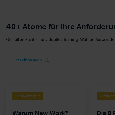
40+ Atome für Ihre Anforder
Gestalten Sie ihr individuelles Training. Wählen Sie aus
Filter einblenden
Schwerpunkt
Gedankenstarter
Kommunikation
Kreativität
Management
Gedankenstarter
Gedankens
Zielgruppe
Session für Manager
Session für Product Owner
Warum New Work?
Die 8 