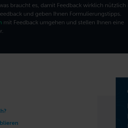
usammen.
Ausbildungen für neue Rolle ausbilden.
as braucht es, damit Feedback wirklich nützlich 
s Feedback und geben Ihnen Formulierungstipps.
n
mit Feedback umgehen und stellen Ihnen eine
r.
ch?
blieren