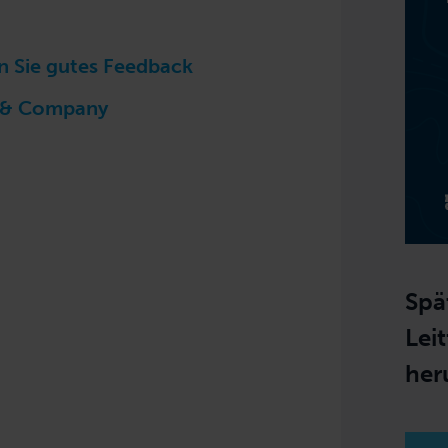
n Sie gutes Feedback
e & Company
Spä
Lei
her