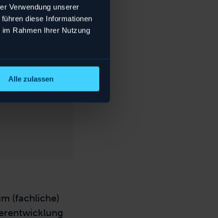
hrer Verwendung unserer
 führen diese Informationen
ie im Rahmen Ihrer Nutzung
d
n.
Alle zulassen
,
m (fachliche)
terentwicklung