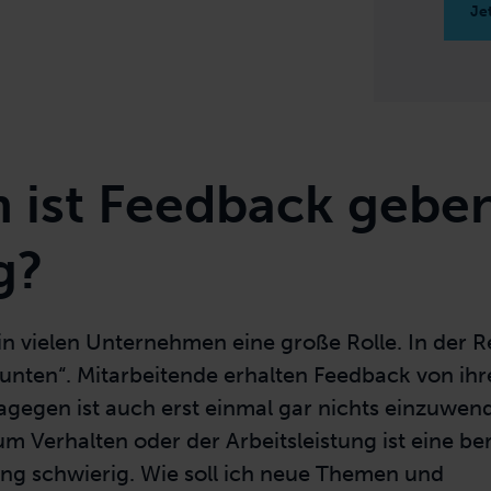
Ihr
Je
Ihr
 ist Feedback gebe
Ihr
g?
Hie
Com
und
Bea
in vielen Unternehmen eine große Rolle. In der Re
Com
unten“. Mitarbeitende erhalten
Feedback von ihr
Com
Inf
Dagegen ist auch erst einmal gar nichts einzuwe
 Verhalten oder der Arbeitsleistung ist eine ber
ng schwierig. Wie soll ich neue Themen und