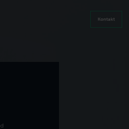
Kontakt
en steigern
nd
ten