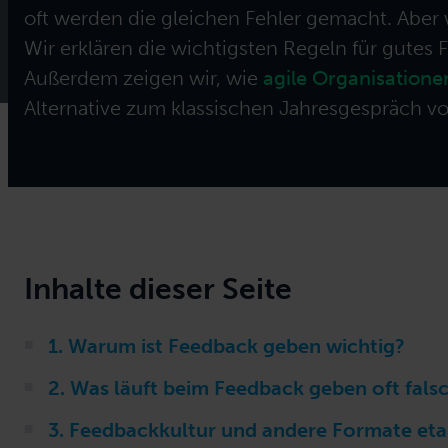
Training für Ihren Bedarf z
oft werden die gleichen Fehler gemacht. Aber w
Wir erklären die wichtigsten Regeln für gute
Außerdem zeigen wir, wie
agile Organisatione
Alternative zum klassischen Jahresgespräch vo
Inhalte dieser Seite
1. Warum ist Feedback geben wichtig?
2. Was läuft beim Feedback geben oft fals
3. Feedbackkultur und andere Formate eta