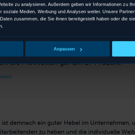
Website zu analysieren. Außerdem geben wir Informationen zu I
r soziale Medien, Werbung und Analysen weiter. Unsere Partner
 Daten zusammen, die Sie ihnen bereitgestellt haben oder die s
n.
ßiges Feedback kann die Motivation un
g von Mitarbeitern um 10 Prozent steiger
Anpassen
te Ziele und gute Leistungen zu würdigen
ert die Motivation gar um 17 Prozent.
NNIFF
t
ist demnach ein guter Hebel im Unternehmen, u
Mitarbeitenden zu heben und die individuelle Wei