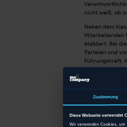
Verantwortlichk
nicht weiß, ob 
Neben dem klas
Mitarbeitenden 
etabliert: Bei 
Parteien und von
Führungskraft, 
Partner*innen o
Feedbackgespräc
Gutes Feedbac
Zustimmung
Mitarbeitenden
–
Es hat damit au
Diese Webseite verwendet 
etwa eine Geha
Wir verwenden Cookies, um I