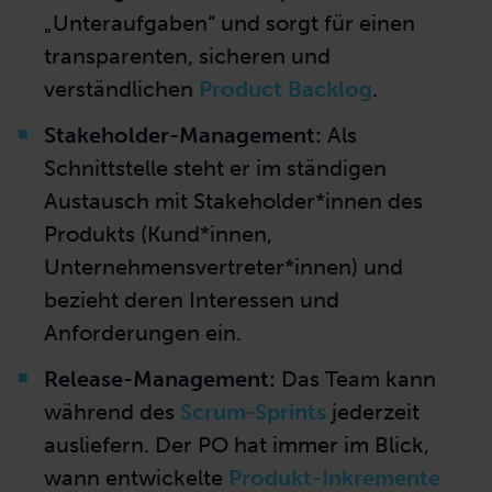
hat der Product Owner im Wesentlichen
drei
Aufgaben
bereiche, die er im Scrum-Team
wahrnimmt:
Backlog-Management:
Der PO entwickelt
eine Produktvision und erstellt die
Backlog-Items. Zudem priorisiert er diese
„Unteraufgaben“ und sorgt für einen
transparenten, sicheren und
verständlichen
Product Backlog
.
Stakeholder
-Management:
Als
Schnittstelle steht er im ständigen
Austausch mit Stakeholder*innen des
Produkts (Kund*innen,
Unternehmensvertreter*innen) und