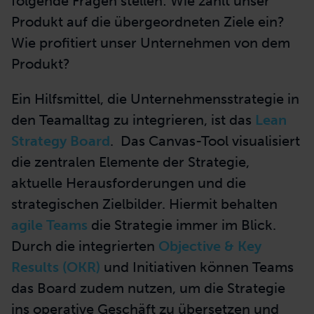
Nutzer*innen, des Unternehmens sowie der
übrigen Stakeholder*innen. Somit hat
der
Product Owner
immer die
Unternehmensstrategie
im Fokus
. Von seiner
Haltung sollte der PO deswegen auch immer
selbst ein Unternehmer sein und sich
folgende Fragen stellen: Wie zahlt unser
Produkt auf die übergeordneten Ziele ein?
Wie profitiert unser Unternehmen von dem
Produkt?
Ein Hilfsmittel, die Unternehmensstrategie in
den Teamalltag zu integrieren, ist das
Lean
Strategy Board
. Das Canvas-Tool visualisiert
die zentralen Elemente der Strategie,