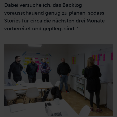
erklärt
Andreas Schneider, Product Owner in
der Zukunftswerkstatt der DEVK
Versicherungen
. „Ich muss dafür sorgen,
dass wir die nächsten Sprints planen können,
mit Stakeholder*innen sprechen,
Anforderungen aufnehmen, Stories
schreiben und unser Backlog im Blick halten.
Dabei versuche ich, das Backlog
vorausschauend genug zu planen, sodass
Stories für circa die nächsten drei Monate
vorbereitet und gepflegt sind. “