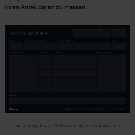
aktuelle Herausforderungen und die
strategischen Zielbilder. Hiermit behalten
agile Teams
die Strategie immer im Blick.
Durch die integrierten
Objective & Key
Results (OKR)
und Initiativen können Teams
das Board zudem nutzen, um die Strategie
ins operative Geschäft zu übersetzen und
ihren Anteil daran zu messen.