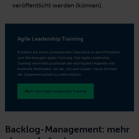
bezieht deren Interessen und
Anforderungen ein.
Release-Management:
Das Team kann
während des
Scrum-Sprints
jederzeit
ausliefern. Der PO hat immer im Blick,
wann entwickelte
Produkt-Inkremente
veröffentlicht werden (können).
Agile Leadership Training
Erhalten Sie einen umfassenden Überblick zu den Prinzipien
und Werkzeugen agiler Führung. Das Agile Leadership
Training vermittelt praxisnah die wichtigsten Aspekte und
konkrete Methoden, um als „Servant Leader“ neue Formen
der Zusammenarbeit zu unterstützen.