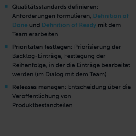
Produktelemente (Inkremente) ableiten:
User oder Job Stories schreiben und als
Einträge im Product Backlog einbringen,
Verfeinern der Einträge mit dem Team (z.
B. im Backlog Refinement) und
Formulierung von Akzeptanzkriterien für
die einzelnen Einträge
Qualitätsstandards definieren:
Anforderungen formulieren,
Definition of
Done
und
Definition of Ready
mit dem
Team erarbeiten
Prioritäten festlegen:
Priorisierung der
Backlog-Einträge, Festlegung der
Reihenfolge, in der die Einträge bearbeitet
werden (im Dialog mit dem
Team)