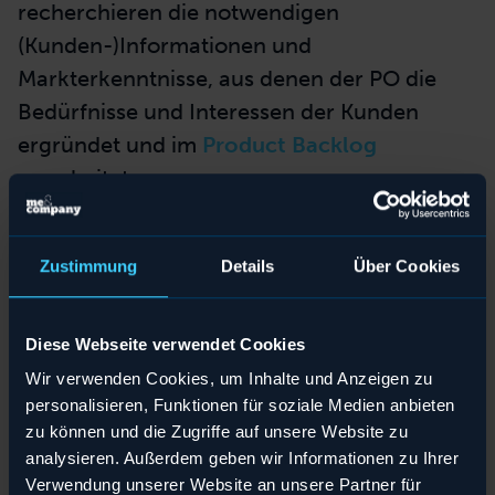
tiefes Wissen über die Kund*innen und ihre
Bedürfnisse. Der Product Owner setzt sich
deswegen permanent mit der
Zielgruppe
und den Marktanforderungen auseinander
.
In vielen Scrum-Teams unterstützen UX-
Expert*innen den Product Owner hierbei. Sie
recherchieren die notwendigen
Teilen
Teilen
Teilen
Teilen
Teilen
Teilen
Zustimmung
Details
Über Cookies
(Kunden-)Informationen und
Teilen
Teilen
Teilen
Download
Download
Markterkenntnisse, aus denen der PO die
Download
Download
Download
Download
Bedürfnisse und Interessen der Kunden
Download
Download
Download
Diese Webseite verwendet Cookies
ergründet und im
Product Backlog
Wir verwenden Cookies, um Inhalte und Anzeigen zu
verarbeitet.
personalisieren, Funktionen für soziale Medien anbieten
zu können und die Zugriffe auf unsere Website zu
analysieren. Außerdem geben wir Informationen zu Ihrer
Verwendung unserer Website an unsere Partner für