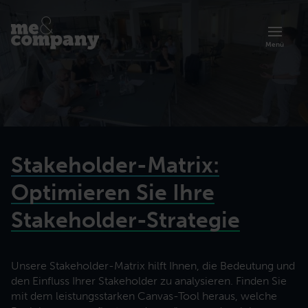
Menü
Stakeholder-Matrix:
Optimieren Sie Ihre
Stakeholder-Strategie
Übersicht zur Akademie
Unsere Stakeholder-Matrix hilft Ihnen, die Bedeutung und
Artikel
Über uns
den Einfluss Ihrer Stakeholder zu analysieren. Finden Sie
Lernen Sie die Trainings und Programme der Me & Company Akademie
Organisationsberatung
kennen.
Prinzipien, Methoden und Erfolgsgeschichten agiler Arbeit.
Lerne mehr über unsere agile Art der Zusammenarbeit.
mit dem leistungsstarken Canvas-Tool heraus, welche
Zusammenarbeit effektiver gestalten