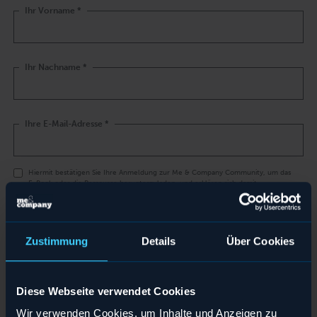
Ihr Vorname
*
Ihr Nachname
*
Ihre E-Mail-Adresse
*
Hiermit bestätigen Sie Ihre Anmeldung zur Me & Company Community, um das
E-Book oder die Ressource herunterzuladen, und erklären sich damit
einverstanden, dass Ihre Daten zur Bearbeitung Ihrer Anfrage gespeichert
werden. Als Mitglied der Community erhalten Sie regelmäßig Informationen von
Me & Company, die Sie jederzeit abbestellen können. Weitere Informationen
finden Sie in der
Datenschutzerklärung
.
*
Zustimmung
Details
Über Cookies
Diese Webseite verwendet Cookies
Wir verwenden Cookies, um Inhalte und Anzeigen zu