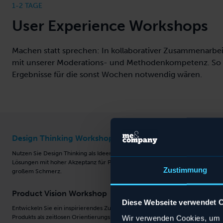
1-2 TAGE
User Experience Workshops
Machen statt sprechen: In kollaborativer Zusammenarbei
mit unserer Moderations- und Methodenkompetenz. So er
Ergebnisse für die sonst Wochen notwendig wären.
Design Thinking Workshop
Inno
Nutzen Sie Design Thinking als Ideenmotor. Finden Sie
Dank ku
Lösungen mit hoher Akzeptanz für Probleme mit
in nur 
Zustimmung
großem Schmerz.
zu eine
Product Vision Workshop
UX S
Diese Webseite verwendet 
Entwickeln Sie ein inspirierendes Zukunftsbild Ihres
Skizzie
Produkts als zeitlosen Orientierungspunkt für Ihr Team.
Wir verwenden Cookies, um I
Weitere