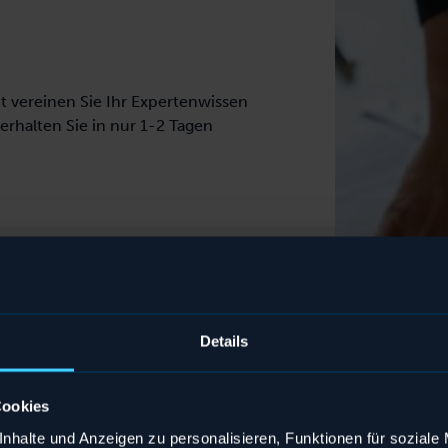
t vereinen Sie Ihr Expertenwissen
halten Sie in nur 1-2 Tagen
vation Huddle
rzer, fokussierter Arbeitsphasen gelangen Sie
zwei Tagen von einer groben Problemstellung
Details
m erlebbaren Prototypen Ihrer Lösung.
trategy Workshop
Cookies
ren Sie den strategischen Rahmen für die
nhalte und Anzeigen zu personalisieren, Funktionen für soziale
ntwicklung der User Experience als Leitplanke