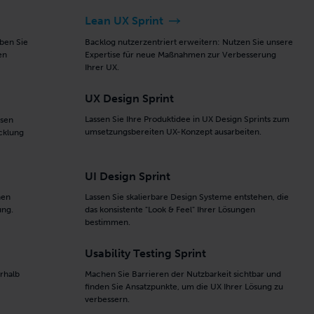
Lean UX Sprint
oben Sie
Backlog nutzerzentriert erweitern: Nutzen Sie unsere
en
Expertise für neue Maßnahmen zur Verbesserung
Ihrer UX.
UX Design Sprint
Lassen Sie Ihre Produktidee in UX Design Sprints zum
ssen
umsetzungsbereiten UX-Konzept ausarbeiten.
icklung
UI Design Sprint
nen
Lassen Sie skalierbare Design Systeme entstehen, die
ung.
das konsistente "Look & Feel" Ihrer Lösungen
bestimmen.
Usability Testing Sprint
rhalb
Machen Sie Barrieren der Nutzbarkeit sichtbar und
finden Sie Ansatzpunkte, um die UX Ihrer Lösung zu
verbessern.