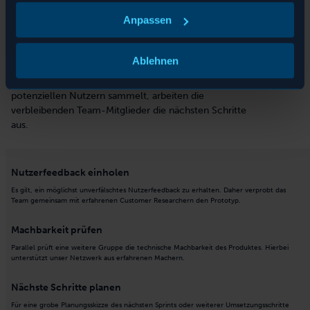
Tag 5: Markttest und nächste
Anpassen
Schritte
Ablehnen
Zum Ende des Sprints teilt sich das Team in zwei
Gruppen auf: Während der eine Teil Feedback von
potenziellen Nutzern sammelt, arbeiten die
verbleibenden Team-Mitglieder die nächsten Schritte
aus.
Nutzerfeedback einholen
Es gilt, ein möglichst unverfälschtes Nutzerfeedback zu erhalten. Daher verprobt das
Team gemeinsam mit erfahrenen Customer Researchern den Prototyp.
Machbarkeit prüfen
Parallel prüft eine weitere Gruppe die technische Machbarkeit des Produktes. Hierbei
unterstützt unser Netzwerk aus erfahrenen Machern.
Nächste Schritte planen
Für eine grobe Planungsskizze des nächsten Sprints oder weiterer Umsetzungsschritte