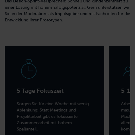
Das Design-Sprint-Versprechen: Schnell und kundenzentriert zu
einer Lösung mit hohem Erfolgspotenzial. Gern unterstützen wir
Sie in der Moderation, als Impulsgeber und mit Fachrollen für die
Entwicklung Ihrer Prototypen.
5 Tage Fokuszeit
5-10
Sorgen Sie für eine Woche mit wenig
Arbeit
Ablenkung: Statt Meetings und
max. 1
Projektarbeit gibt es fokussierte
Macher
Zusammenarbeit mit hohem
allem 
Spaßanteil.
komme