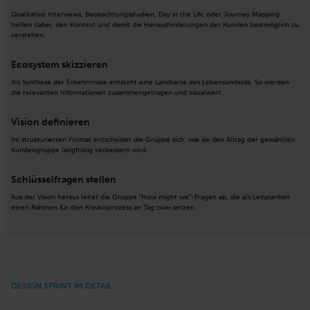
Qualitative Interviews, Beobachtungsstudien, Day in the Life oder Journey Mapping
helfen dabei, den Kontext und damit die Herausforderungen der Kunden bestmöglich zu
verstehen.
Ecosystem skizzieren
Als Synthese der Erkenntnisse entsteht eine Landkarte des Lebensumfelds. So werden
die relevanten Informationen zusammengetragen und visualisiert.
Vision definieren
Im strukturierten Format entscheidet die Gruppe sich, wie sie den Alltag der gewählten
Kundengruppe langfristig verbessern wird.
Schlüsselfragen stellen
Aus der Vision heraus leitet die Gruppe "How might we"-Fragen ab, die als Leitplanken
einen Rahmen für den Kreativprozess an Tag zwei setzen.
DESIGN SPRINT IM DETAIL