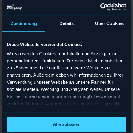
Werkzeuge wählen
Papier und Stift, Mockup Tool, Powerpoint: Die richtigen Tools helfen der Gruppe dabei,
den im Zeitrahmen bestmöglichen Prototyp zu entwickeln.
Zustimmung
Details
Über Cookies
Verprobung planen
Ob geführtes Interview oder ein Sales Pitch: Für den Austausch mit potenziellen Nutzern
plant die Gruppe Ziele und Durchführung der Maßnahme.
Diese Webseite verwendet Cookies
Wir verwenden Cookies, um Inhalte und Anzeigen zu
Prototyp entwickeln
personalisieren, Funktionen für soziale Medien anbieten
Gestalten, zeichnen, texten, machen: Ein großer Teil der Zeit fließt in die Umsetzung
zu können und die Zugriffe auf unsere Website zu
des Prototyps. Je nach Idee kann die Form sehr unterschiedlich sein.
analysieren. Außerdem geben wir Informationen zu Ihrer
Probelauf durchführen
Verwendung unserer Website an unsere Partner für
In Probeläufen zum Ende des Tages lernen die Tester, wie der Austausch mit Nutzern
soziale Medien, Werbung und Analysen weiter. Unsere
den größtmöglichen Wert für die nächsten Schritte ergibt.
Partner führen diese Informationen möglicherweise mit
weiteren Daten zusammen, die Sie ihnen bereitgestellt
haben oder die sie im Rahmen Ihrer Nutzung der Dienste
gesammelt haben.
Alle zulassen
DESIGN SPRINT IM DETAIL