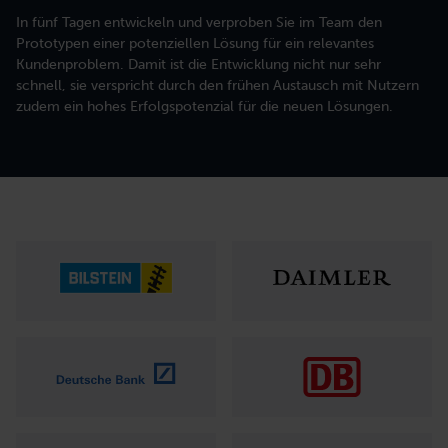
In fünf Tagen entwickeln und verproben Sie im Team den
Prototypen einer potenziellen Lösung für ein relevantes
Trainings für Starter
Ressourcen
Karriere
Kundenproblem. Damit ist die Entwicklung nicht nur sehr
Produktberatung
Steigen Sie in neue Formen der Zusammenarbeit ein.
Kostenfreie Tools zur Integration in Ihren Arbeitsalltag.
Bring Deine Talente in unser selbst geführtes Team ein.
schnell, sie verspricht durch den frühen Austausch mit Nutzern
Wirksamkeit von Teams und Produkten steigern
zudem ein hohes Erfolgspotenzial für die neuen Lösungen.
Trainings für Ihren Bedarf
Strategieberatung
Stellen Sie aus 30+ Agile Atoms ein Training für Ihren Bedarf zusammen.
Orientierung für die Zukunft finden
Ausbildungen & Programme
Digitalberatung
Lassen Sie sich in mehrmonatigen Ausbildungen für neue Rolle ausbilden.
Automatisieren und asynchron arbeiten