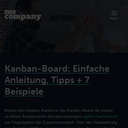
Menü
Kanban-Board: Einfache
Anleitung, Tipps + 7
Beispiele
Übersicht zur Akademie
Neben den
Kanban-Karten
ist das Kanban-Board die zweite
Artikel
Über uns
sichtbare Komponente des gleichnamigen
agilen Frameworks
Lernen Sie die Trainings und Programme der Me & Company Akademie
Organisationsberatung
kennen.
zur Organisation der Zusammenarbeit. Über die Visualisierung
Prinzipien, Methoden und Erfolgsgeschichten agiler Arbeit.
Lerne mehr über unsere agile Art der Zusammenarbeit.
Zusammenarbeit effektiver gestalten