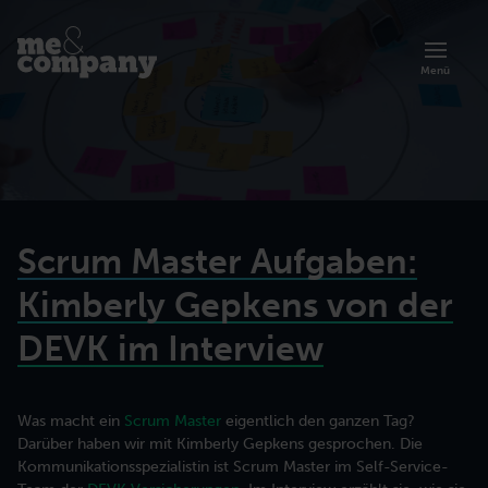
Menü
Scrum Master Aufgaben:
Kimberly Gepkens von der
DEVK im Interview
Übersicht zur Akademie
Was macht ein
Scrum Master
eigentlich den ganzen Tag?
Artikel
Über uns
Darüber haben wir mit Kimberly Gepkens gesprochen. Die
Lernen Sie die Trainings und Programme der Me & Company Akademie
Organisationsberatung
kennen.
Kommunikationsspezialistin ist Scrum Master im Self-Service-
Prinzipien, Methoden und Erfolgsgeschichten agiler Arbeit.
Lerne mehr über unsere agile Art der Zusammenarbeit.
Zusammenarbeit effektiver gestalten