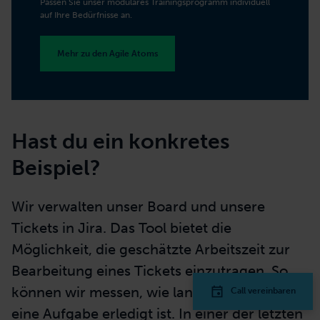
Passen Sie unser modulares Trainingsprogramm individuell
auf Ihre Bedürfnisse an.
Mehr zu den Agile Atoms
Hast du ein konkretes
Beispiel?
Wir verwalten unser Board und unsere
Tickets in Jira. Das Tool bietet die
Möglichkeit, die geschätzte Arbeitszeit zur
Bearbeitung eines Tickets einzutragen. So
können wir messen, wie lange es dauert, bis
Call vereinbaren
eine Aufgabe erledigt ist. In einer der letzten