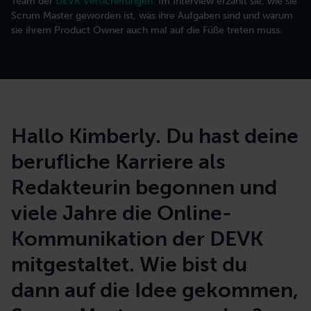
Team der
DEVK Versicherungen
. Im Interview erzählt sie, wie sie
Scrum Master geworden ist, was ihre Aufgaben sind und warum
sie ihrem Product Owner auch mal auf die Füße treten muss.
Trainings für Starter
Ressourcen
Karriere
Produktberatung
Steigen Sie in neue Formen der Zusammenarbeit ein.
Kostenfreie Tools zur Integration in Ihren Arbeitsalltag.
Bring Deine Talente in unser selbst geführtes Team ein.
Wirksamkeit von Teams und Produkten steigern
Trainings für Ihren Bedarf
Strategieberatung
Stellen Sie aus 30+ Agile Atoms ein Training für Ihren Bedarf zusammen.
Hallo Kimberly. Du hast deine
Orientierung für die Zukunft finden
berufliche Karriere als
Ausbildungen & Programme
Redakteurin begonnen und
Digitalberatung
Lassen Sie sich in mehrmonatigen Ausbildungen für neue Rolle ausbilden.
Automatisieren und asynchron arbeiten
viele Jahre die Online-
Kommunikation der DEVK
mitgestaltet. Wie bist du
dann auf die Idee gekommen,