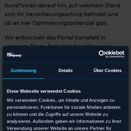
Kund*innen darauf hin, auf welchem Stand
sich ihr Versicherungsschutz befindet und
ob es hier Optimierungspotenzial gibt.
Wir entwickeln das Portal komplett in
unserem Team. Natürlich benötigen wir
verschiedene Schnittstellen innerhalb der
DEVK und stehen in engem Austausch mit
Teilen
Zustimmung
Details
Über Cookies
anderen Abteilungen wie dem Vertrieb oder
Teilen
Teilen
Download
der IT. Aber die reine Entwicklung liegt
Download
Download
komplett bei uns
Diese Webseite verwendet Cookies
Wir verwenden Cookies, um Inhalte und Anzeigen zu
personalisieren, Funktionen für soziale Medien anbieten
Wie groß ist das Team?
zu können und die Zugriffe auf unsere Website zu
analysieren. Außerdem geben wir Informationen zu Ihrer
Neben mir als Scrum Master und einem
Verwendung unserer Website an unsere Partner für