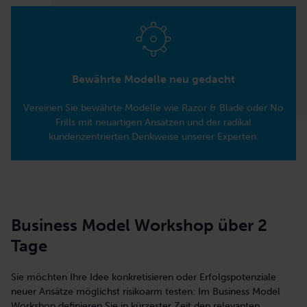
Bewährte Modelle neu gedacht
Vereinen Sie bewährte Modelle wie Razor & Blade oder No
Frills mit neuartigen Ansätzen und der radikal
kundenzentrierten Denkweise unserer Experten.
Business Model Workshop über 2
Tage
Sie möchten Ihre Idee konkretisieren oder Erfolgspotenziale
neuer Ansätze möglichst risikoarm testen: Im Business Model
Workshop definieren Sie in kürzester Zeit den relevanten