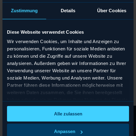
Zustimmung
Details
Über Cookies
Projekte und Referenzen
Diese Webseite verwendet Cookies
Im Sinne der Verschwiegenheit berichten wir nicht über
Wir verwenden Cookies, um Inhalte und Anzeigen zu
Details unserer Mandate. Damit Sie dennoch einen Einblick
personalisieren, Funktionen für soziale Medien anbieten
in unseren Erfahrungen bekommen, hier einige Themen,
zu können und die Zugriffe auf unsere Website zu
mit denen uns unsere Klienten betraut haben.
analysieren. Außerdem geben wir Informationen zu Ihrer
Verwendung unserer Website an unsere Partner für
CWS SAFETY
DAIMLER
soziale Medien, Werbung und Analysen weiter. Unsere
Partner führen diese Informationen möglicherweise mit
weiteren Daten zusammen, die Sie ihnen bereitgestellt
haben oder die sie im Rahmen Ihrer Nutzung der Dienste
gesammelt haben.
Alle zulassen
Anpassen