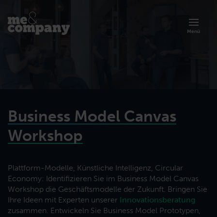
Menü
Business Model Canvas
Workshop
Plattform-Modelle, Künstliche Intelligenz, Circular
Economy: Identifizieren Sie im Business Model Canvas
Übersicht zur Akademie
Workshop die Geschäftsmodelle der Zukunft. Bringen Sie
Artikel
Über uns
Lernen Sie die Trainings und Programme der Me & Company Akademie
Ihre Ideen mit Experten unserer
Innovationsberatung
Organisationsberatung
kennen.
Prinzipien, Methoden und Erfolgsgeschichten agiler Arbeit.
Lerne mehr über unsere agile Art der Zusammenarbeit.
zusammen. Entwickeln Sie Business Model Prototypen,
Zusammenarbeit effektiver gestalten