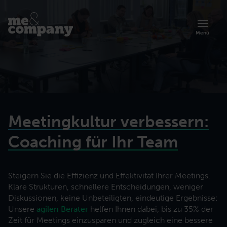
Menü
Meetingkultur verbessern:
Coaching für Ihr Team
Steigern Sie die Effizienz und Effektivität Ihrer Meetings.
Klare Strukturen, schnellere Entscheidungen, weniger
Übersicht zur Akademie
Diskussionen, keine Unbeteiligten, eindeutige Ergebnisse:
Artikel
Über uns
Lernen Sie die Trainings und Programme der Me & Company Akademie
Unsere
agilen Berater
helfen Ihnen dabei, bis zu 35% der
Organisationsberatung
kennen.
Prinzipien, Methoden und Erfolgsgeschichten agiler Arbeit.
Lerne mehr über unsere agile Art der Zusammenarbeit.
Zeit für Meetings einzusparen und zugleich eine bessere
Zusammenarbeit effektiver gestalten