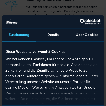
Meetingformate etablieren
Auf Basis der verfeinerten Konzepte werden die neuen
Formate im Team eingeführt. Dabei begleiten wir die
ersten Schritte für eine korrekte Ausführung.
Weiterführend: Coaching & Mediation
Zustimmung
Details
Über Cookies
Besonders komplizierte Situationen lösen wir, indem
unsere erfahrenen Mediatoren und systemischen
Coaches das Team längerfristig begleiten.
Diese Webseite verwendet Cookies
Wir verwenden Cookies, um Inhalte und Anzeigen zu
personalisieren, Funktionen für soziale Medien anbieten
zu können und die Zugriffe auf unsere Website zu
analysieren. Außerdem geben wir Informationen zu Ihrer
Verwendung unserer Website an unsere Partner für
soziale Medien, Werbung und Analysen weiter. Unsere
Partner führen diese Informationen möglicherweise mit
weiteren Daten zusammen, die Sie ihnen bereitgestellt
haben oder die sie im Rahmen Ihrer Nutzung der Dienste