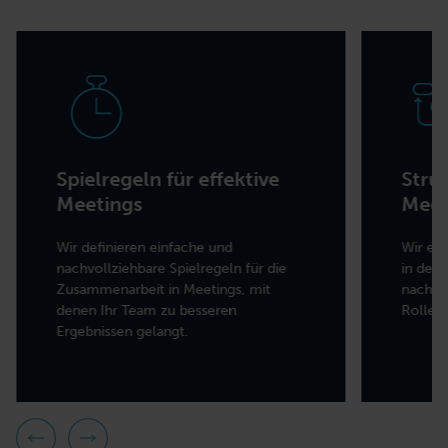
Spielregeln für effektive
Stru
Meetings
Meet
Wir definieren einfache und
Wir ent
nachvollziehbare Spielregeln für die
in den
Zusammenarbeit in Meetings, mit
nach d
denen Ihr Team zu besseren
Rollen
Ergebnissen gelangt.