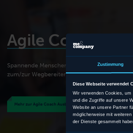
Agile Coach Aus
Spannende Menschen und Inhalte von agilen P
Zustimmung
zum/zur Wegbereiter*in des Wandels.
Diese Webseite verwendet 
Wir verwenden Cookies, um I
und die Zugriffe auf unsere 
Mehr zur Agile Coach Ausbildung
Website an unsere Partner fü
möglicherweise mit weiteren
der Dienste gesammelt habe